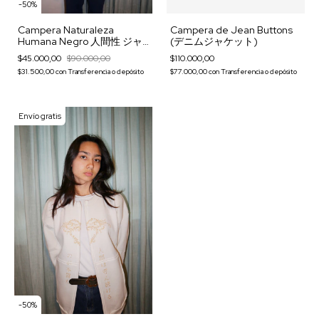
-
50
%
Campera Naturaleza
Campera de Jean Buttons
Humana Negro 人間性 ジャ
(デニムジャケット)
ケット
$45.000,00
$90.000,00
$110.000,00
$31.500,00
con
Transferencia o depósito
$77.000,00
con
Transferencia o depósito
Envío gratis
-
50
%