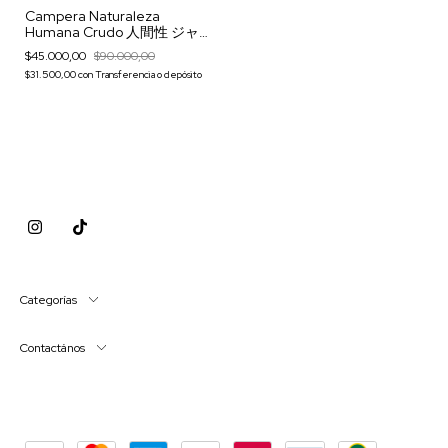
Campera Naturaleza
Humana Crudo 人間性 ジャ
ケット
$45.000,00
$90.000,00
$31.500,00
con
Transferencia o depósito
Categorías
Contactános