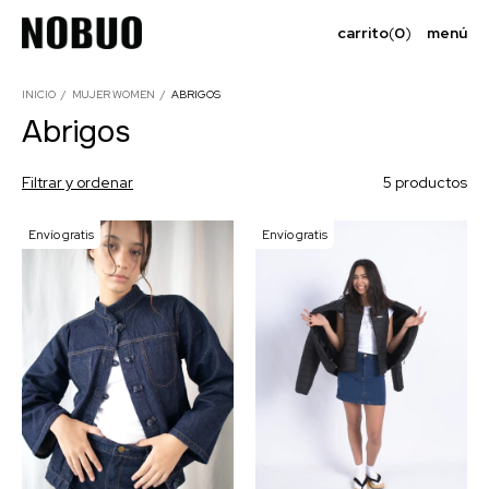
carrito
(
0
)
menú
INICIO
/
MUJER WOMEN
/
ABRIGOS
Abrigos
Filtrar y ordenar
5 productos
Envío gratis
Envío gratis