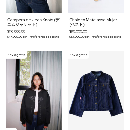
Campera de Jean Knots (デ
Chaleco Matelasse Mujer
ニムジャケット)
(ベスト)
$110.000,00
$90.000,00
$77.000,00
con
Transferencia o depósito
$63.000,00
con
Transferencia o depósito
Envío gratis
Envío gratis