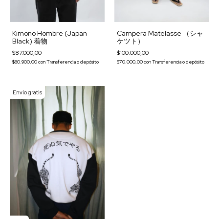
Kimono Hombre (Japan
Campera Matelasse （シャ
Black) 着物
ケツト）
$87.000,00
$100.000,00
$60.900,00
con
Transferencia o depósito
$70.000,00
con
Transferencia o depósito
Envío gratis