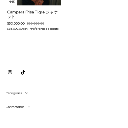
-
44
%
Campera Frisa Tigre ジャケ
ット
$50.000,00
$90.000,00
$35.000,00
con
Transferencia o depósito
Categorías
Contactános