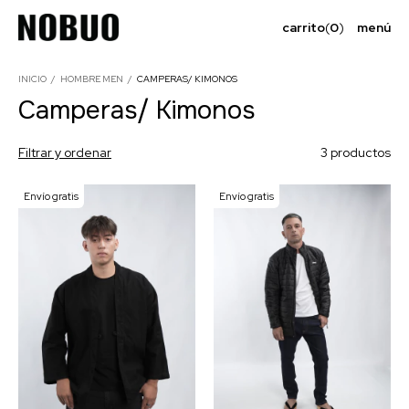
carrito
(
0
)
menú
INICIO
/
HOMBRE MEN
/
CAMPERAS/ KIMONOS
Camperas/ Kimonos
Filtrar y ordenar
3 productos
Envío gratis
Envío gratis