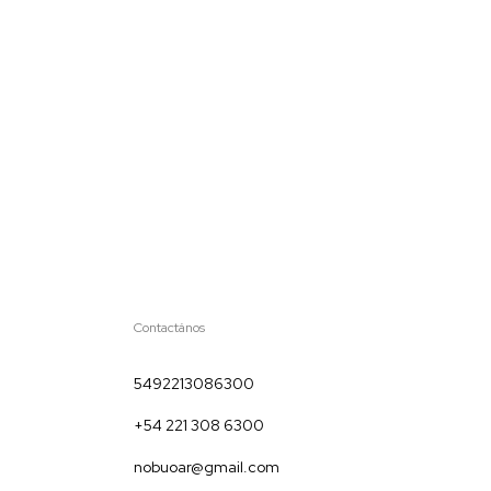
Contactános
5492213086300
+54 221 308 6300
nobuoar@gmail.com