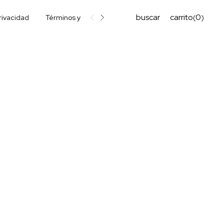
buscar
carrito
0
(
)
privacidad
Términos y condiciones