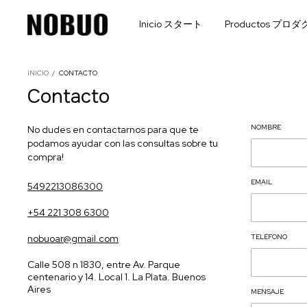
Inicio スタート
Productos プロ
INICIO
/
CONTACTO
Contacto
NOMBRE
No dudes en contactarnos para que te
podamos ayudar con las consultas sobre tu
compra!
EMAIL
5492213086300
+54 221 308 6300
nobuoar@gmail.com
TELÉFONO
Calle 508 n 1830, entre Av. Parque
centenario y 14. Local 1. La Plata. Buenos
Aires
MENSAJE