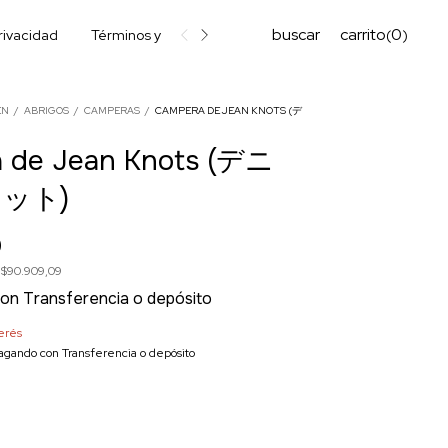
buscar
carrito
0
(
)
privacidad
Términos y condiciones
EN
/
ABRIGOS
/
CAMPERAS
/
CAMPERA DE JEAN KNOTS (デ
 de Jean Knots (デニ
ット)
0
s
$90.909,09
con
Transferencia o depósito
terés
gando con Transferencia o depósito