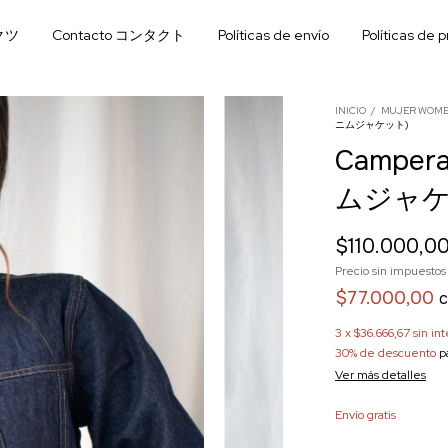
ダクツ
Contacto コンタクト
Políticas de envío
Políticas de 
INICIO
/
MUJER WOM
ニムジャケット)
Campera
ムジャケ
$110.000,0
Precio sin impuesto
$77.000,00
3
x
$36.666,67
sin in
30% de descuento
pa
Ver más detalles
Envío gratis