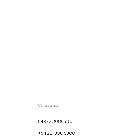
Contactános
5492213086300
+54 221 308 6300