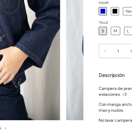
COLOR
Ne
TALLE
S
M
L
Descripción
Campera de jean 
estaciones. <3
Con manga ancha 
mao y nudos.
No lavar campera 
6